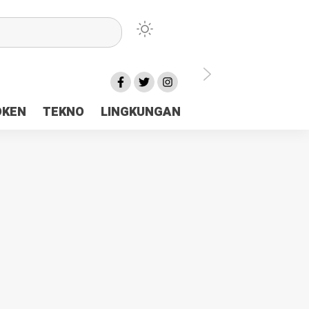
lu Ceria Tanah Papua
OKEN
TEKNO
LINGKUNGAN
aerah Rp23 Miliar Disorot