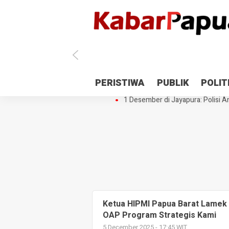
Antisipasi 1 Desember, TNI Polri 
PERISTIWA
PUBLIK
POLIT
Gedung Perpustakaan SMPN 5 Se
1 Desember di Jayapura: Polisi Am
Ketua HIPMI Papua Barat Lamek
OAP Program Strategis Kami
5 December 2025 - 17:45 WIT