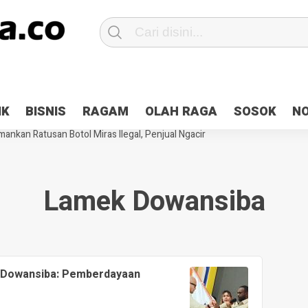
Patroli 2×24 jam di Kota Jayapura
Pesan Sejuk Polri di Deklarasi Pemi
IK
BISNIS
RAGAM
OLAH RAGA
SOSOK
N
ntani Terbakar
Hibah Pilkada Jayapura Cair 10 Persen, Deposit Kas D
ankan Ratusan Botol Miras Ilegal, Penjual Ngacir
Lamek Dowansiba
 Dowansiba: Pemberdayaan