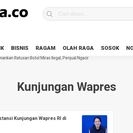
Patroli 2×24 jam di Kota Jayapura
Pesan Sejuk Polri di Deklarasi Pemi
IK
BISNIS
RAGAM
OLAH RAGA
SOSOK
N
ntani Terbakar
Hibah Pilkada Jayapura Cair 10 Persen, Deposit Kas D
ankan Ratusan Botol Miras Ilegal, Penjual Ngacir
Kunjungan Wapres
tansi Kunjungan Wapres RI di