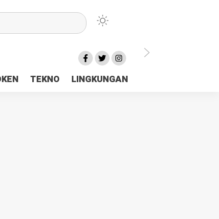
lu Ceria Tanah Papua
OKEN
TEKNO
LINGKUNGAN
aerah Rp23 Miliar Disorot