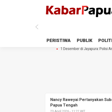
Antisipasi 1 Desember, TNI Polri 
PERISTIWA
PUBLIK
POLIT
Gedung Perpustakaan SMPN 5 Se
1 Desember di Jayapura: Polisi Am
Nancy Raweyai Pertanyakan Subs
Papua Tengah
23 April 2026 - 11:22 WIT