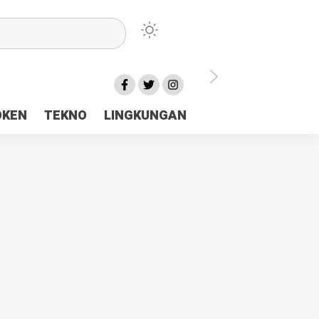
lu Ceria Tanah Papua
OKEN
TEKNO
LINGKUNGAN
aerah Rp23 Miliar Disorot