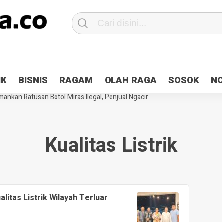
Patroli 2×24 jam di Kota Jayapura
Pesan Sejuk Polri di Deklarasi Pemi
IK
BISNIS
RAGAM
OLAH RAGA
SOSOK
N
ntani Terbakar
Hibah Pilkada Jayapura Cair 10 Persen, Deposit Kas D
ankan Ratusan Botol Miras Ilegal, Penjual Ngacir
Kualitas Listrik
litas Listrik Wilayah Terluar