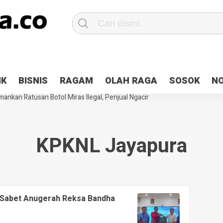
Patroli 2×24 jam di Kota Jayapura
Pesan Sejuk Polri di Deklarasi Pemi
IK
BISNIS
RAGAM
OLAH RAGA
SOSOK
N
ntani Terbakar
Hibah Pilkada Jayapura Cair 10 Persen, Deposit Kas D
ankan Ratusan Botol Miras Ilegal, Penjual Ngacir
KPKNL Jayapura
 Sabet Anugerah Reksa Bandha