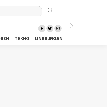
lu Ceria Tanah Papua
OKEN
TEKNO
LINGKUNGAN
aerah Rp23 Miliar Disorot