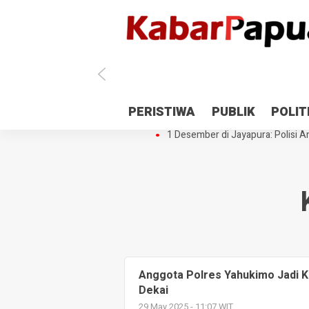
Antisipasi 1 Desember, TNI Polri 
PERISTIWA
PUBLIK
POLIT
Gedung Perpustakaan SMPN 5 Se
1 Desember di Jayapura: Polisi Am
Anggota Polres Yahukimo Jadi 
Dekai
29 May 2025 - 11:07 WIT