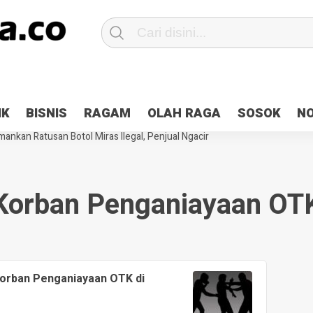
Patroli 2×24 jam di Kota Jayapura
Pesan Sejuk Polri di Deklarasi Pemi
IK
BISNIS
RAGAM
OLAH RAGA
SOSOK
N
ntani Terbakar
Hibah Pilkada Jayapura Cair 10 Persen, Deposit Kas D
ankan Ratusan Botol Miras Ilegal, Penjual Ngacir
Korban Penganiayaan OT
Korban Penganiayaan OTK di