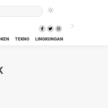
lu Ceria Tanah Papua
OKEN
TEKNO
LINGKUNGAN
aerah Rp23 Miliar Disorot
K