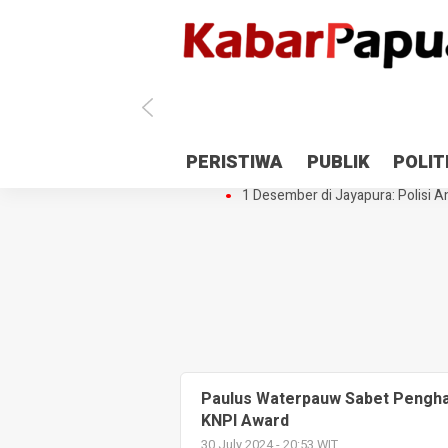
Antisipasi 1 Desember, TNI Polri 
PERISTIWA
PUBLIK
POLIT
Gedung Perpustakaan SMPN 5 Se
1 Desember di Jayapura: Polisi Am
Paulus Waterpauw Sabet Pengha
KNPI Award
30 July 2024 - 20:53 WIT