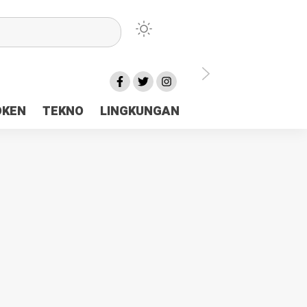
lu Ceria Tanah Papua
OKEN
TEKNO
LINGKUNGAN
aerah Rp23 Miliar Disorot