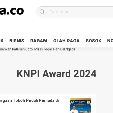
Patroli 2×24 jam di Kota Jayapura
Pesan Sejuk Polri di Deklarasi Pemi
IK
BISNIS
RAGAM
OLAH RAGA
SOSOK
N
ntani Terbakar
Hibah Pilkada Jayapura Cair 10 Persen, Deposit Kas D
ankan Ratusan Botol Miras Ilegal, Penjual Ngacir
KNPI Award 2024
rgaan Tokoh Peduli Pemuda di