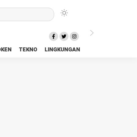
lu Ceria Tanah Papua
OKEN
TEKNO
LINGKUNGAN
aerah Rp23 Miliar Disorot