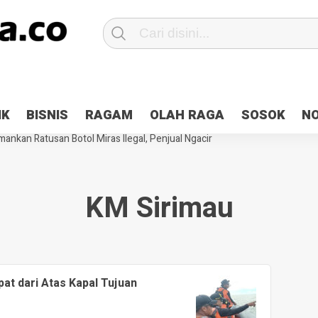
Patroli 2×24 jam di Kota Jayapura
Pesan Sejuk Polri di Deklarasi Pemi
IK
BISNIS
RAGAM
OLAH RAGA
SOSOK
N
ntani Terbakar
Hibah Pilkada Jayapura Cair 10 Persen, Deposit Kas D
ankan Ratusan Botol Miras Ilegal, Penjual Ngacir
KM Sirimau
at dari Atas Kapal Tujuan