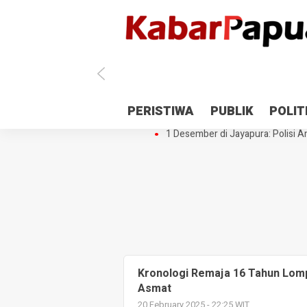
Antisipasi 1 Desember, TNI Polri 
PERISTIWA
PUBLIK
POLIT
Gedung Perpustakaan SMPN 5 Se
1 Desember di Jayapura: Polisi Am
Kronologi Remaja 16 Tahun Lomp
Asmat
20 February 2025 - 22:25 WIT