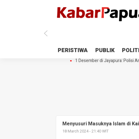
Antisipasi 1 Desember, TNI Polri 
PERISTIWA
PUBLIK
POLIT
Gedung Perpustakaan SMPN 5 Se
1 Desember di Jayapura: Polisi Am
Menyusuri Masuknya Islam di Ka
18 March 2024 - 21:40 WIT