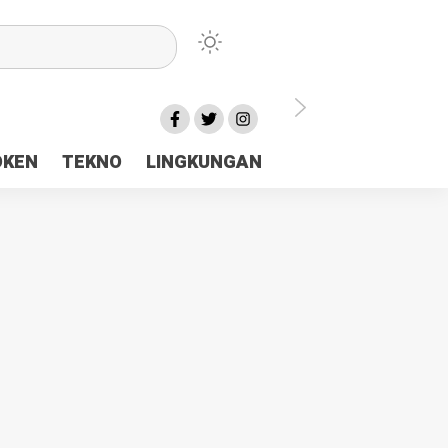
lu Ceria Tanah Papua
OKEN
TEKNO
LINGKUNGAN
aerah Rp23 Miliar Disorot