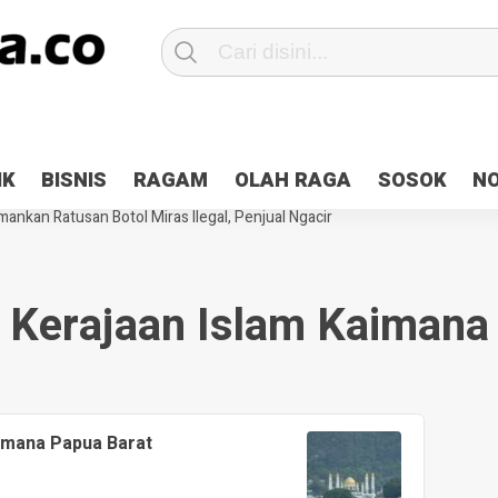
Patroli 2×24 jam di Kota Jayapura
Pesan Sejuk Polri di Deklarasi Pemi
IK
BISNIS
RAGAM
OLAH RAGA
SOSOK
N
ntani Terbakar
Hibah Pilkada Jayapura Cair 10 Persen, Deposit Kas D
ankan Ratusan Botol Miras Ilegal, Penjual Ngacir
Kerajaan Islam Kaimana
imana Papua Barat