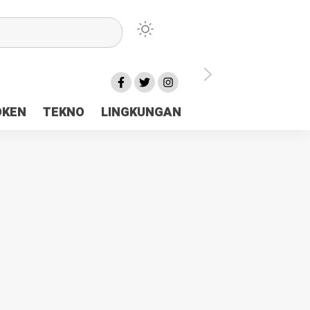
lu Ceria Tanah Papua
OKEN
TEKNO
LINGKUNGAN
aerah Rp23 Miliar Disorot