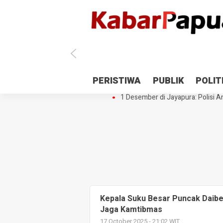
Antisipasi 1 Desember, TNI Polri 
PERISTIWA
PUBLIK
POLIT
Gedung Perpustakaan SMPN 5 Se
1 Desember di Jayapura: Polisi Am
Kepala Suku Besar Puncak Daibe
Jaga Kamtibmas
17 October 2025 - 21:02 WIT