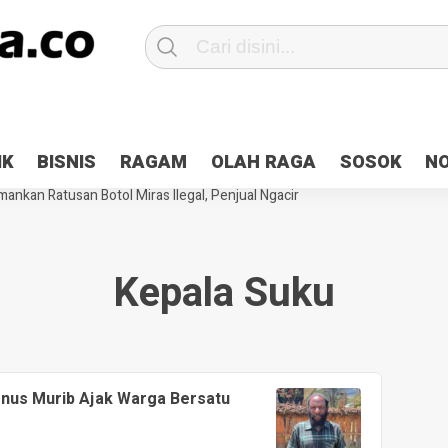
Patroli 2×24 jam di Kota Jayapura
Pesan Sejuk Polri di Deklarasi Pemi
IK
BISNIS
RAGAM
OLAH RAGA
SOSOK
N
ntani Terbakar
Hibah Pilkada Jayapura Cair 10 Persen, Deposit Kas D
ankan Ratusan Botol Miras Ilegal, Penjual Ngacir
Kepala Suku
nus Murib Ajak Warga Bersatu