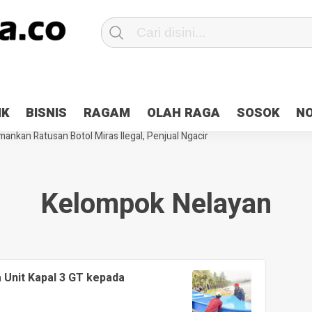
Patroli 2×24 jam di Kota Jayapura
Pesan Sejuk Polri di Deklarasi Pemi
IK
BISNIS
RAGAM
OLAH RAGA
SOSOK
N
ntani Terbakar
Hibah Pilkada Jayapura Cair 10 Persen, Deposit Kas D
ankan Ratusan Botol Miras Ilegal, Penjual Ngacir
Kelompok Nelayan
Unit Kapal 3 GT kepada