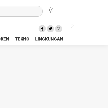
lu Ceria Tanah Papua
OKEN
TEKNO
LINGKUNGAN
aerah Rp23 Miliar Disorot