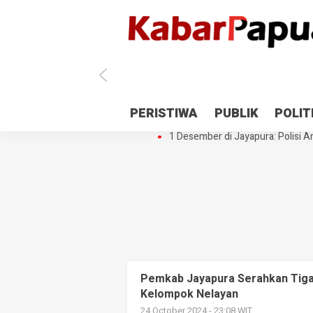
Antisipasi 1 Desember, TNI Polri 
PERISTIWA
PUBLIK
POLIT
Gedung Perpustakaan SMPN 5 Se
1 Desember di Jayapura: Polisi Am
Pemkab Jayapura Serahkan Tiga 
Kelompok Nelayan
24 October 2024 - 23:08 WIT