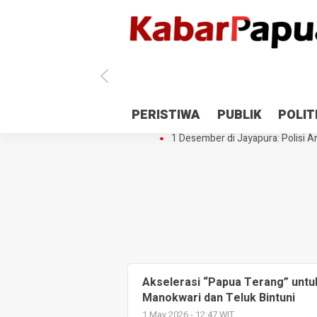
Antisipasi 1 Desember, TNI Polri 
PERISTIWA
PUBLIK
POLIT
Gedung Perpustakaan SMPN 5 Se
1 Desember di Jayapura: Polisi Am
Akselerasi “Papua Terang” untuk
Manokwari dan Teluk Bintuni
1 May 2026 - 12:47 WIT