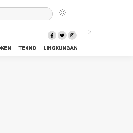
lu Ceria Tanah Papua
OKEN
TEKNO
LINGKUNGAN
aerah Rp23 Miliar Disorot