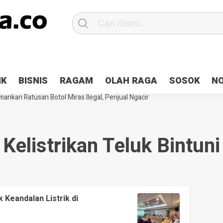
Patroli 2×24 jam di Kota Jayapura
Pesan Sejuk Polri di Deklarasi Pemi
IK
BISNIS
RAGAM
OLAH RAGA
SOSOK
N
ntani Terbakar
Hibah Pilkada Jayapura Cair 10 Persen, Deposit Kas D
ankan Ratusan Botol Miras Ilegal, Penjual Ngacir
Kelistrikan Teluk Bintuni
 Keandalan Listrik di