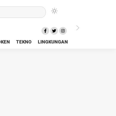
lu Ceria Tanah Papua
OKEN
TEKNO
LINGKUNGAN
aerah Rp23 Miliar Disorot