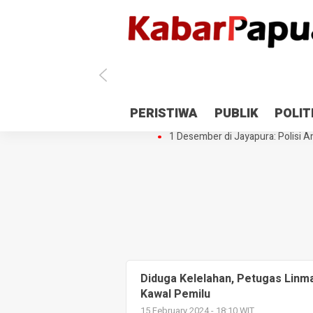
Antisipasi 1 Desember, TNI Polri 
PERISTIWA
PUBLIK
POLIT
Gedung Perpustakaan SMPN 5 Se
1 Desember di Jayapura: Polisi Am
Diduga Kelelahan, Petugas Linm
Kawal Pemilu
15 February 2024 - 18:10 WIT