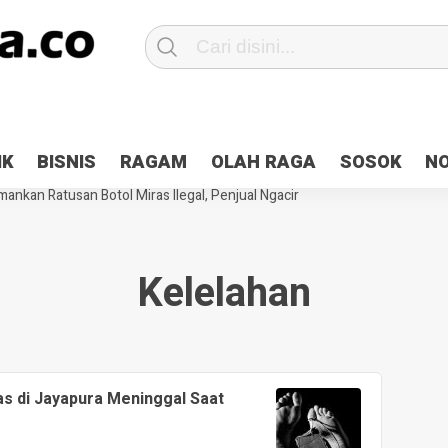
Patroli 2×24 jam di Kota Jayapura
Pesan Sejuk Polri di Deklarasi Pemi
IK
BISNIS
RAGAM
OLAH RAGA
SOSOK
N
ntani Terbakar
Hibah Pilkada Jayapura Cair 10 Persen, Deposit Kas D
ankan Ratusan Botol Miras Ilegal, Penjual Ngacir
Kelelahan
as di Jayapura Meninggal Saat