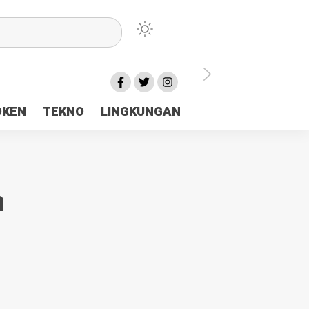
lu Ceria Tanah Papua
OKEN
TEKNO
LINGKUNGAN
aerah Rp23 Miliar Disorot
n