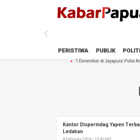
Antisipasi 1 Desember, TNI Polri 
PERISTIWA
PUBLIK
POLIT
Gedung Perpustakaan SMPN 5 Se
1 Desember di Jayapura: Polisi Am
Kantor Disperindag Yapen Terba
Ledakan
8 February 2024 - 15:40 WIT