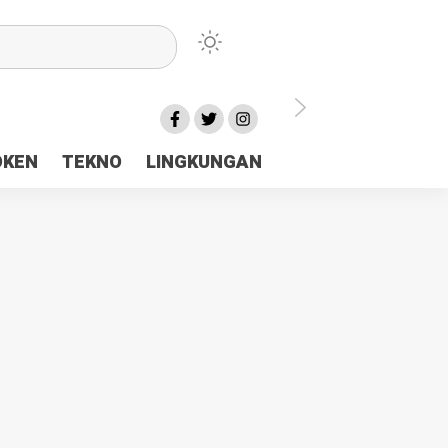
lu Ceria Tanah Papua
OKEN
TEKNO
LINGKUNGAN
aerah Rp23 Miliar Disorot