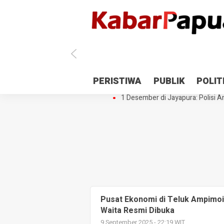
Antisipasi 1 Desember, TNI Polri 
PERISTIWA
PUBLIK
POLIT
Gedung Perpustakaan SMPN 5 Se
1 Desember di Jayapura: Polisi Am
Pusat Ekonomi di Teluk Ampimoi
Waita Resmi Dibuka
9 September 2025 - 22:19 WIT