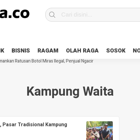
Patroli 2×24 jam di Kota Jayapura
Pesan Sejuk Polri di Deklarasi Pemi
IK
BISNIS
RAGAM
OLAH RAGA
SOSOK
N
ntani Terbakar
Hibah Pilkada Jayapura Cair 10 Persen, Deposit Kas D
ankan Ratusan Botol Miras Ilegal, Penjual Ngacir
Kampung Waita
, Pasar Tradisional Kampung