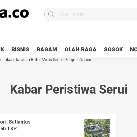
Patroli 2×24 jam di Kota Jayapura
Pesan Sejuk Polri di Deklarasi Pemi
IK
BISNIS
RAGAM
OLAH RAGA
SOSOK
N
ntani Terbakar
Hibah Pilkada Jayapura Cair 10 Persen, Deposit Kas D
ankan Ratusan Botol Miras Ilegal, Penjual Ngacir
Kabar Peristiwa Serui
ri, Satlantas
lah TKP