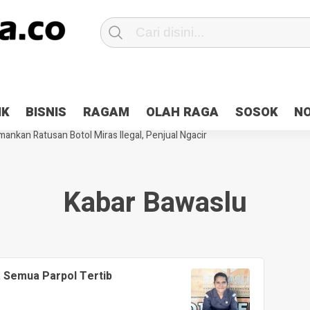
Patroli 2×24 jam di Kota Jayapura
Pesan Sejuk Polri di Deklarasi Pemi
IK
BISNIS
RAGAM
OLAH RAGA
SOSOK
N
ntani Terbakar
Hibah Pilkada Jayapura Cair 10 Persen, Deposit Kas D
ankan Ratusan Botol Miras Ilegal, Penjual Ngacir
Kabar Bawaslu
 Semua Parpol Tertib