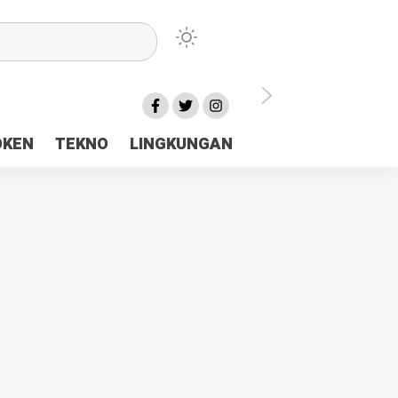
lu Ceria Tanah Papua
OKEN
TEKNO
LINGKUNGAN
aerah Rp23 Miliar Disorot