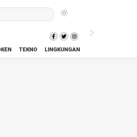
lu Ceria Tanah Papua
OKEN
TEKNO
LINGKUNGAN
aerah Rp23 Miliar Disorot