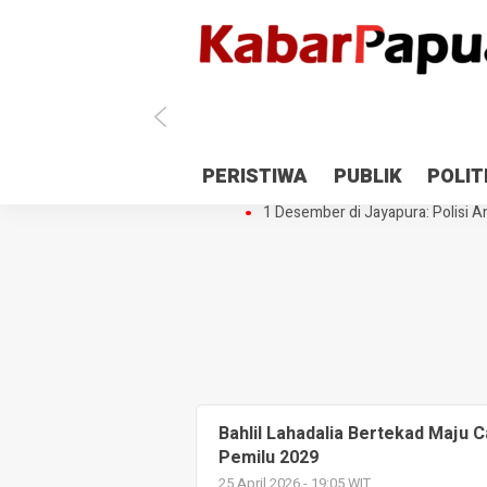
Antisipasi 1 Desember, TNI Polri 
PERISTIWA
PUBLIK
POLIT
Gedung Perpustakaan SMPN 5 Se
1 Desember di Jayapura: Polisi Am
Bahlil Lahadalia Bertekad Maju C
Pemilu 2029
25 April 2026 - 19:05 WIT