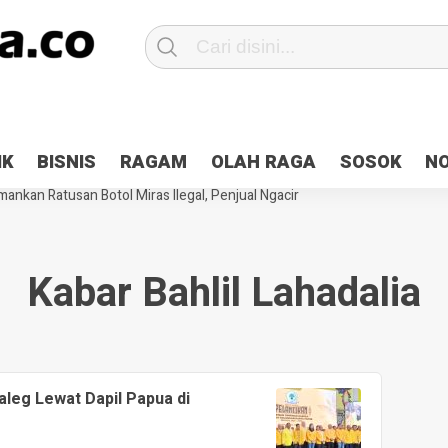
Patroli 2×24 jam di Kota Jayapura
Pesan Sejuk Polri di Deklarasi Pemi
IK
BISNIS
RAGAM
OLAH RAGA
SOSOK
N
ntani Terbakar
Hibah Pilkada Jayapura Cair 10 Persen, Deposit Kas D
ankan Ratusan Botol Miras Ilegal, Penjual Ngacir
Kabar Bahlil Lahadalia
aleg Lewat Dapil Papua di