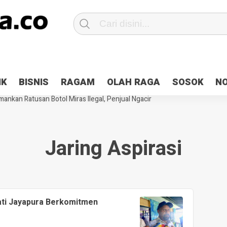
Patroli 2×24 jam di Kota Jayapura
Pesan Sejuk Polri di Deklarasi Pemi
IK
BISNIS
RAGAM
OLAH RAGA
SOSOK
N
ntani Terbakar
Hibah Pilkada Jayapura Cair 10 Persen, Deposit Kas D
ankan Ratusan Botol Miras Ilegal, Penjual Ngacir
Jaring Aspirasi
pati Jayapura Berkomitmen