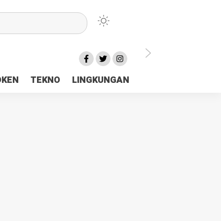
lu Ceria Tanah Papua
OKEN
TEKNO
LINGKUNGAN
aerah Rp23 Miliar Disorot