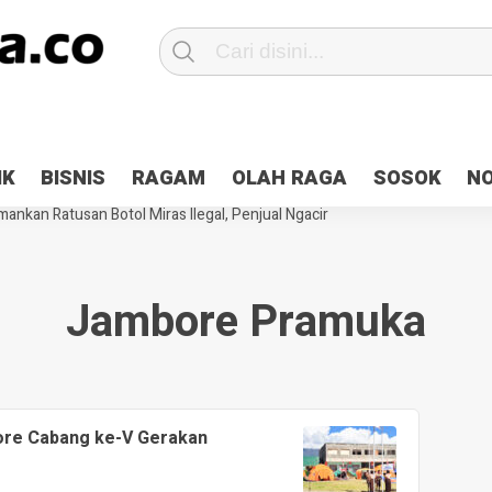
Patroli 2×24 jam di Kota Jayapura
Pesan Sejuk Polri di Deklarasi Pemi
IK
BISNIS
RAGAM
OLAH RAGA
SOSOK
N
ntani Terbakar
Hibah Pilkada Jayapura Cair 10 Persen, Deposit Kas D
ankan Ratusan Botol Miras Ilegal, Penjual Ngacir
Jambore Pramuka
ore Cabang ke-V Gerakan