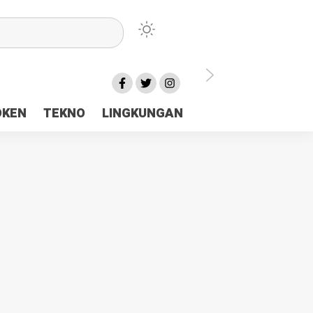
lu Ceria Tanah Papua
OKEN
TEKNO
LINGKUNGAN
aerah Rp23 Miliar Disorot