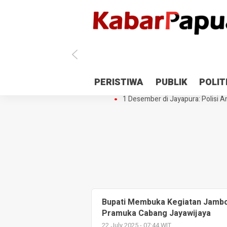
Antisipasi 1 Desember, TNI Polri 
PERISTIWA
PUBLIK
POLIT
Gedung Perpustakaan SMPN 5 Se
1 Desember di Jayapura: Polisi Am
Bupati Membuka Kegiatan Jamb
Pramuka Cabang Jayawijaya
22 July 2025 - 07:44 WIT