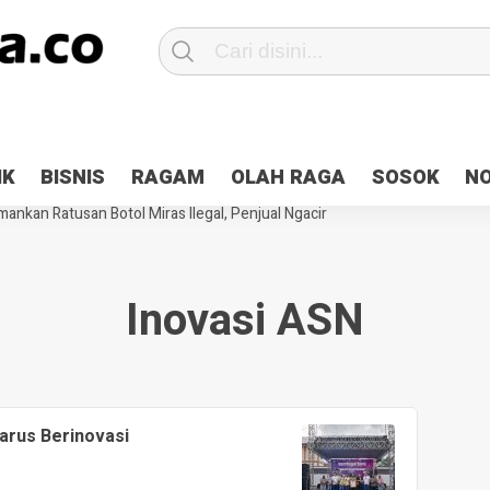
Patroli 2×24 jam di Kota Jayapura
Pesan Sejuk Polri di Deklarasi Pemi
IK
BISNIS
RAGAM
OLAH RAGA
SOSOK
N
ntani Terbakar
Hibah Pilkada Jayapura Cair 10 Persen, Deposit Kas D
ankan Ratusan Botol Miras Ilegal, Penjual Ngacir
Inovasi ASN
arus Berinovasi