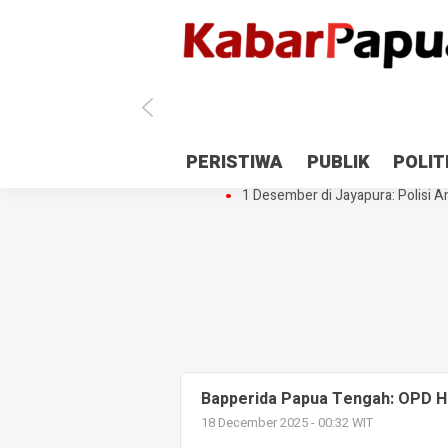
Antisipasi 1 Desember, TNI Polri 
PERISTIWA
PUBLIK
POLIT
Gedung Perpustakaan SMPN 5 Se
1 Desember di Jayapura: Polisi Am
Bapperida Papua Tengah: OPD H
18 December 2025 - 00:32 WIT