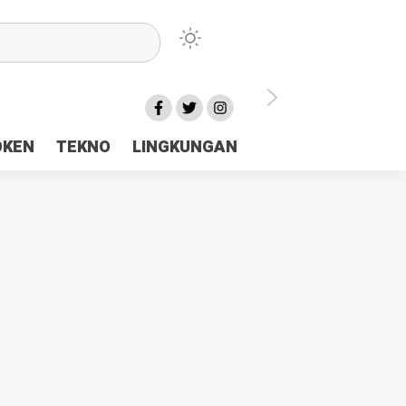
lu Ceria Tanah Papua
OKEN
TEKNO
LINGKUNGAN
aerah Rp23 Miliar Disorot