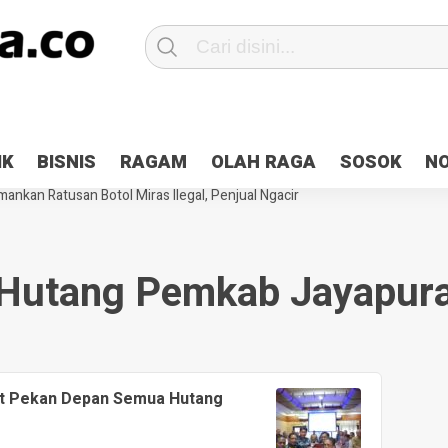
Patroli 2×24 jam di Kota Jayapura
Pesan Sejuk Polri di Deklarasi Pemi
IK
BISNIS
RAGAM
OLAH RAGA
SOSOK
N
ntani Terbakar
Hibah Pilkada Jayapura Cair 10 Persen, Deposit Kas D
ankan Ratusan Botol Miras Ilegal, Penjual Ngacir
Hutang Pemkab Jayapur
t Pekan Depan Semua Hutang