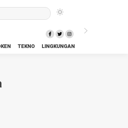
lu Ceria Tanah Papua
OKEN
TEKNO
LINGKUNGAN
aerah Rp23 Miliar Disorot
a