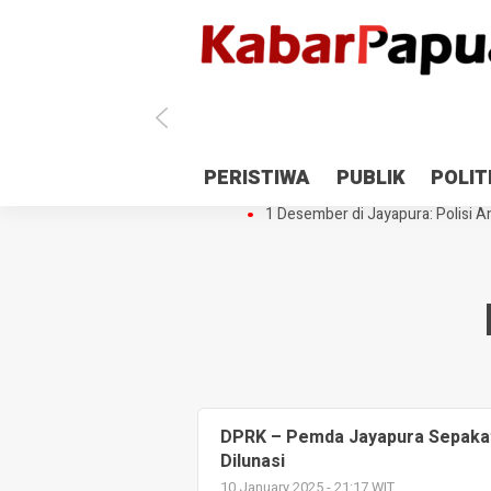
Antisipasi 1 Desember, TNI Polri 
PERISTIWA
PUBLIK
POLIT
Gedung Perpustakaan SMPN 5 Se
1 Desember di Jayapura: Polisi Am
DPRK – Pemda Jayapura Sepaka
Dilunasi
10 January 2025 - 21:17 WIT