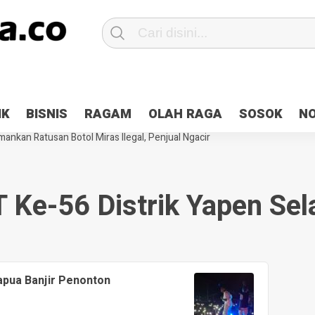
Patroli 2×24 jam di Kota Jayapura
Pesan Sejuk Polri di Deklarasi Pemi
IK
BISNIS
RAGAM
OLAH RAGA
SOSOK
N
ntani Terbakar
Hibah Pilkada Jayapura Cair 10 Persen, Deposit Kas D
ankan Ratusan Botol Miras Ilegal, Penjual Ngacir
 Ke-56 Distrik Yapen Sel
apua Banjir Penonton