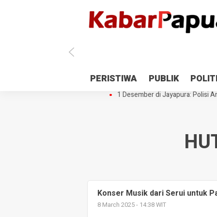
Antisipasi 1 Desember, TNI Polri 
PERISTIWA
PUBLIK
POLIT
Gedung Perpustakaan SMPN 5 Se
1 Desember di Jayapura: Polisi Am
HUT
Konser Musik dari Serui untuk P
8 March 2025 - 14:38 WIT