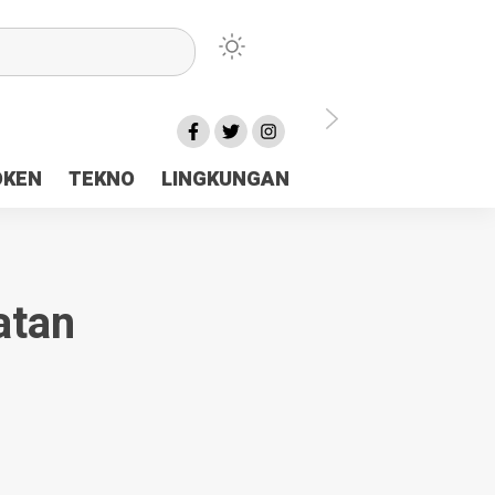
lu Ceria Tanah Papua
OKEN
TEKNO
LINGKUNGAN
aerah Rp23 Miliar Disorot
atan