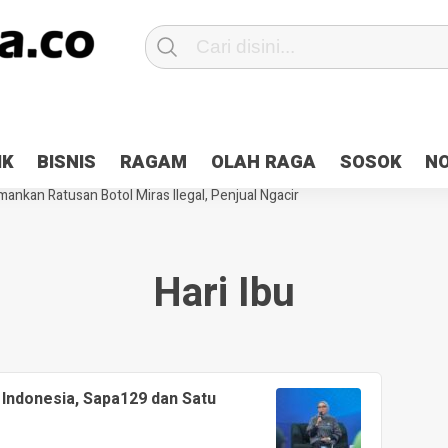
Patroli 2×24 jam di Kota Jayapura
Pesan Sejuk Polri di Deklarasi Pemi
IK
BISNIS
RAGAM
OLAH RAGA
SOSOK
N
ntani Terbakar
Hibah Pilkada Jayapura Cair 10 Persen, Deposit Kas D
ankan Ratusan Botol Miras Ilegal, Penjual Ngacir
Hari Ibu
 Indonesia, Sapa129 dan Satu