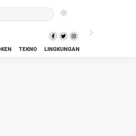
lu Ceria Tanah Papua
OKEN
TEKNO
LINGKUNGAN
aerah Rp23 Miliar Disorot