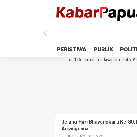
Antisipasi 1 Desember, TNI Polri 
PERISTIWA
PUBLIK
POLIT
Gedung Perpustakaan SMPN 5 Se
1 Desember di Jayapura: Polisi Am
Jelang Hari Bhayangkara Ke-80,
Anjangsana
23 June 2026 - 18:05 WIT