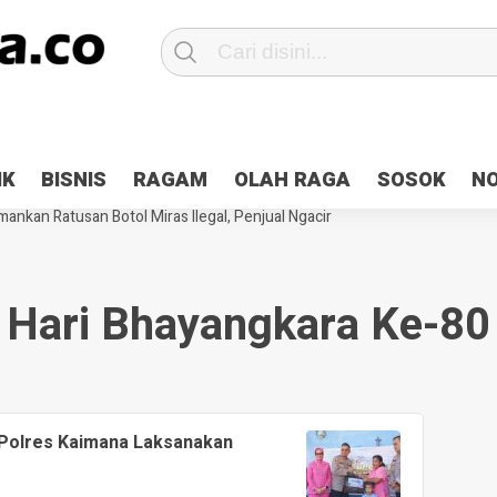
Patroli 2×24 jam di Kota Jayapura
Pesan Sejuk Polri di Deklarasi Pemi
IK
BISNIS
RAGAM
OLAH RAGA
SOSOK
N
ntani Terbakar
Hibah Pilkada Jayapura Cair 10 Persen, Deposit Kas D
ankan Ratusan Botol Miras Ilegal, Penjual Ngacir
Hari Bhayangkara Ke-80
 Polres Kaimana Laksanakan