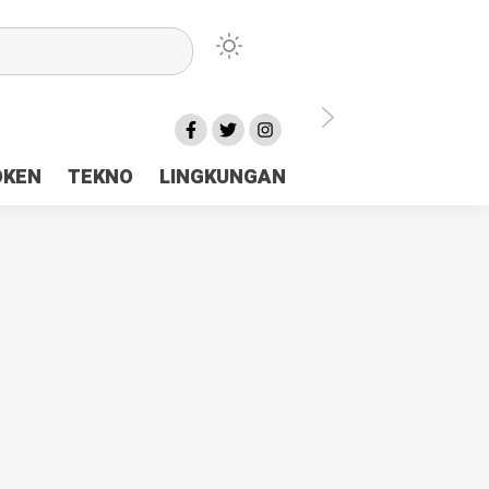
lu Ceria Tanah Papua
OKEN
TEKNO
LINGKUNGAN
aerah Rp23 Miliar Disorot