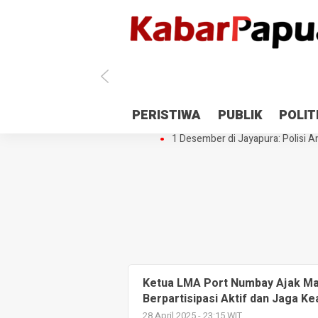
Antisipasi 1 Desember, TNI Polri 
PERISTIWA
PUBLIK
POLIT
Gedung Perpustakaan SMPN 5 Se
1 Desember di Jayapura: Polisi Am
Ketua LMA Port Numbay Ajak Ma
Berpartisipasi Aktif dan Jaga 
28 April 2025 - 23:15 WIT