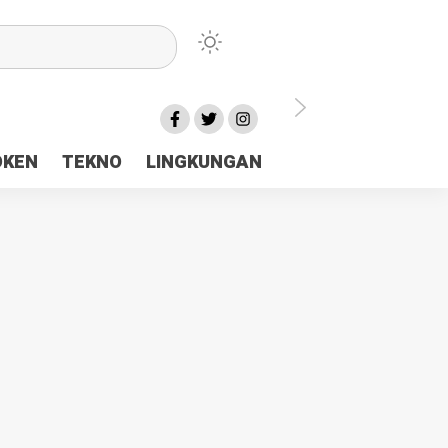
lu Ceria Tanah Papua
OKEN
TEKNO
LINGKUNGAN
aerah Rp23 Miliar Disorot