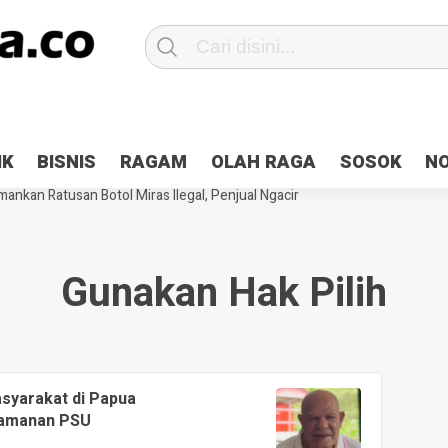
Patroli 2×24 jam di Kota Jayapura
Pesan Sejuk Polri di Deklarasi Pemi
IK
BISNIS
RAGAM
OLAH RAGA
SOSOK
N
ntani Terbakar
Hibah Pilkada Jayapura Cair 10 Persen, Deposit Kas D
ankan Ratusan Botol Miras Ilegal, Penjual Ngacir
Gunakan Hak Pilih
syarakat di Papua
Keamanan PSU