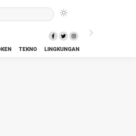
lu Ceria Tanah Papua
OKEN
TEKNO
LINGKUNGAN
aerah Rp23 Miliar Disorot