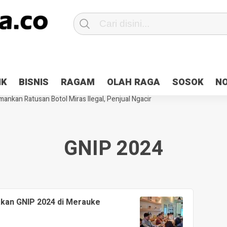
Patroli 2×24 jam di Kota Jayapura
Pesan Sejuk Polri di Deklarasi Pemi
IK
BISNIS
RAGAM
OLAH RAGA
SOSOK
N
ntani Terbakar
Hibah Pilkada Jayapura Cair 10 Persen, Deposit Kas D
ankan Ratusan Botol Miras Ilegal, Penjual Ngacir
GNIP 2024
akan GNIP 2024 di Merauke