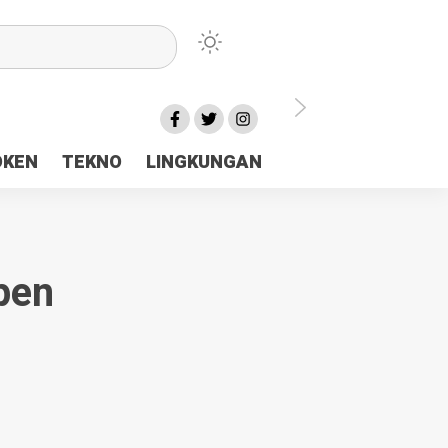
lu Ceria Tanah Papua
OKEN
TEKNO
LINGKUNGAN
aerah Rp23 Miliar Disorot
pen