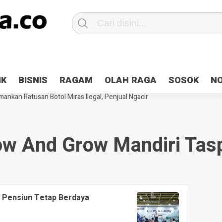
Patroli 2×24 jam di Kota Jayapura
Pesan Sejuk Polri di Deklarasi Pemi
IK
BISNIS
RAGAM
OLAH RAGA
SOSOK
N
ntani Terbakar
Hibah Pilkada Jayapura Cair 10 Persen, Deposit Kas D
ankan Ratusan Botol Miras Ilegal, Penjual Ngacir
ow And Grow Mandiri Tas
a Pensiun Tetap Berdaya