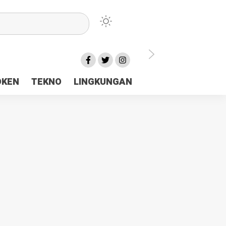
lu Ceria Tanah Papua
OKEN
TEKNO
LINGKUNGAN
aerah Rp23 Miliar Disorot