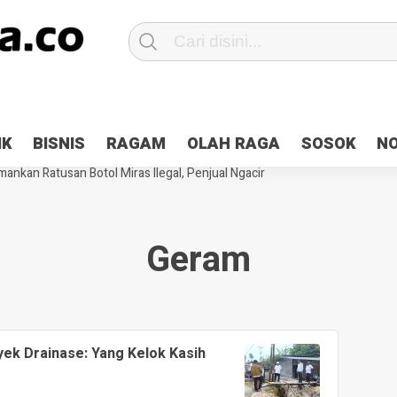
Patroli 2×24 jam di Kota Jayapura
Pesan Sejuk Polri di Deklarasi Pemi
IK
BISNIS
RAGAM
OLAH RAGA
SOSOK
N
ntani Terbakar
Hibah Pilkada Jayapura Cair 10 Persen, Deposit Kas D
ankan Ratusan Botol Miras Ilegal, Penjual Ngacir
Geram
yek Drainase: Yang Kelok Kasih