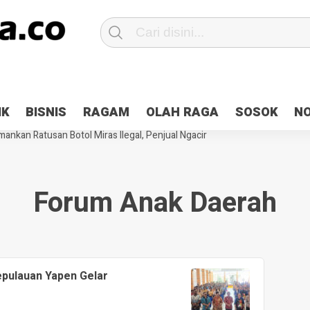
Patroli 2×24 jam di Kota Jayapura
Pesan Sejuk Polri di Deklarasi Pemi
IK
BISNIS
RAGAM
OLAH RAGA
SOSOK
N
ntani Terbakar
Hibah Pilkada Jayapura Cair 10 Persen, Deposit Kas D
ankan Ratusan Botol Miras Ilegal, Penjual Ngacir
Forum Anak Daerah
pulauan Yapen Gelar