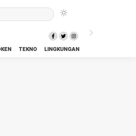
lu Ceria Tanah Papua
OKEN
TEKNO
LINGKUNGAN
aerah Rp23 Miliar Disorot