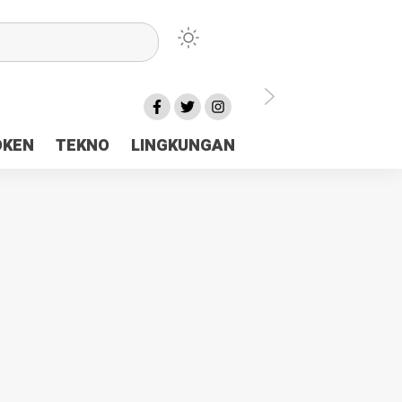
lu Ceria Tanah Papua
OKEN
TEKNO
LINGKUNGAN
aerah Rp23 Miliar Disorot