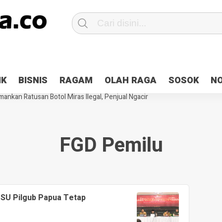
Patroli 2×24 jam di Kota Jayapura
Pesan Sejuk Polri di Deklarasi Pemi
IK
BISNIS
RAGAM
OLAH RAGA
SOSOK
N
ntani Terbakar
Hibah Pilkada Jayapura Cair 10 Persen, Deposit Kas D
ankan Ratusan Botol Miras Ilegal, Penjual Ngacir
FGD Pemilu
PSU Pilgub Papua Tetap