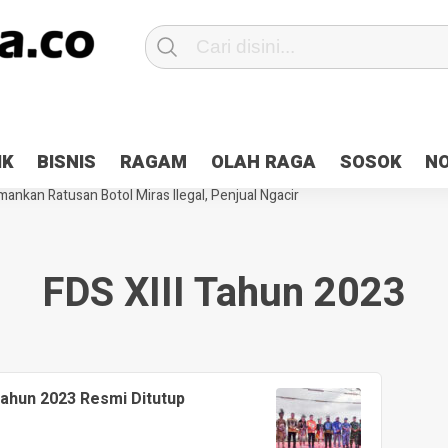
Patroli 2×24 jam di Kota Jayapura
Pesan Sejuk Polri di Deklarasi Pemi
IK
BISNIS
RAGAM
OLAH RAGA
SOSOK
N
ntani Terbakar
Hibah Pilkada Jayapura Cair 10 Persen, Deposit Kas D
ankan Ratusan Botol Miras Ilegal, Penjual Ngacir
FDS XIII Tahun 2023
 Tahun 2023 Resmi Ditutup