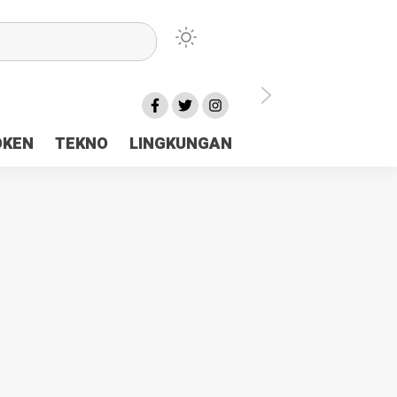
lu Ceria Tanah Papua
OKEN
TEKNO
LINGKUNGAN
aerah Rp23 Miliar Disorot