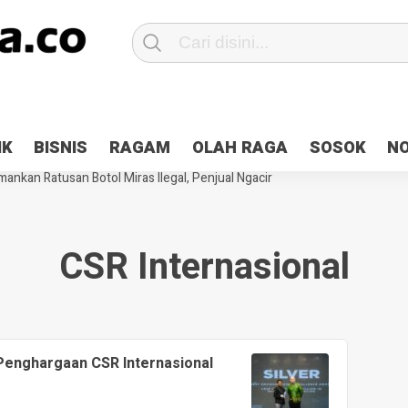
Patroli 2×24 jam di Kota Jayapura
Pesan Sejuk Polri di Deklarasi Pemi
IK
BISNIS
RAGAM
OLAH RAGA
SOSOK
N
ntani Terbakar
Hibah Pilkada Jayapura Cair 10 Persen, Deposit Kas D
ankan Ratusan Botol Miras Ilegal, Penjual Ngacir
CSR Internasional
Penghargaan CSR Internasional