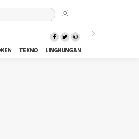
lu Ceria Tanah Papua
OKEN
TEKNO
LINGKUNGAN
aerah Rp23 Miliar Disorot