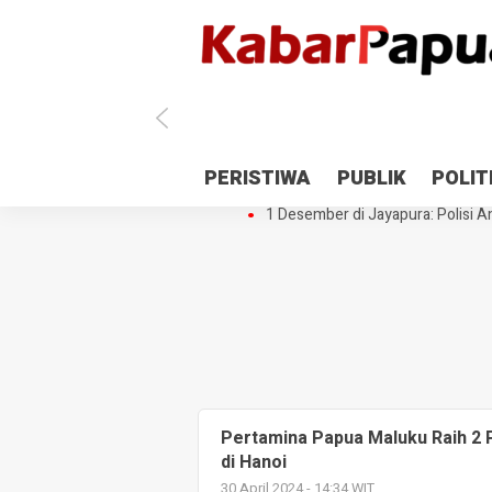
Antisipasi 1 Desember, TNI Polri 
PERISTIWA
PUBLIK
POLIT
Gedung Perpustakaan SMPN 5 Se
1 Desember di Jayapura: Polisi Am
Pertamina Papua Maluku Raih 2 
di Hanoi
30 April 2024 - 14:34 WIT