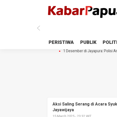
Antisipasi 1 Desember, TNI Polri 
PERISTIWA
PUBLIK
POLIT
Gedung Perpustakaan SMPN 5 Se
1 Desember di Jayapura: Polisi Am
Aksi Saling Serang di Acara Syuk
Jayawijaya
15 March 2025 - 23:32 WIT