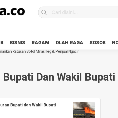
Patroli 2×24 jam di Kota Jayapura
Pesan Sejuk Polri di Deklarasi Pemi
IK
BISNIS
RAGAM
OLAH RAGA
SOSOK
N
ntani Terbakar
Hibah Pilkada Jayapura Cair 10 Persen, Deposit Kas D
ankan Ratusan Botol Miras Ilegal, Penjual Ngacir
Bupati Dan Wakil Bupati
uran Bupati dan Wakil Bupati