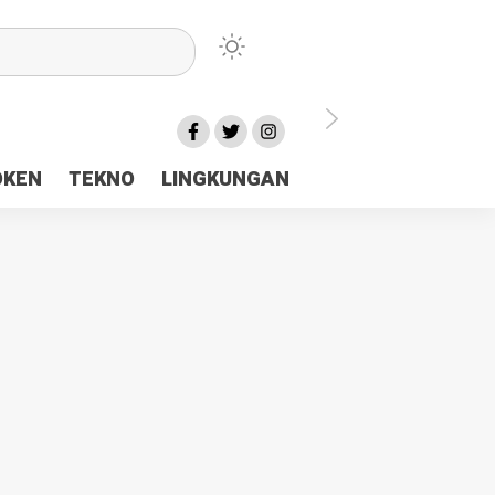
lu Ceria Tanah Papua
OKEN
TEKNO
LINGKUNGAN
aerah Rp23 Miliar Disorot