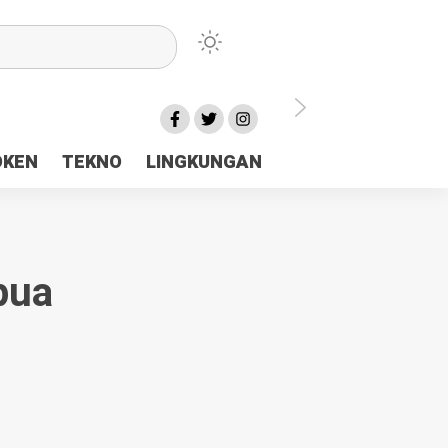
lu Ceria Tanah Papua
OKEN
TEKNO
LINGKUNGAN
aerah Rp23 Miliar Disorot
pua