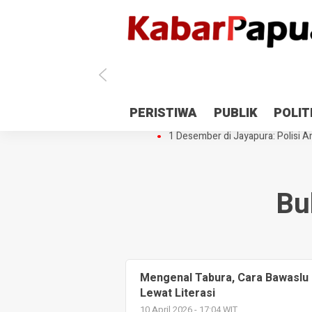
Antisipasi 1 Desember, TNI Polri 
PERISTIWA
PUBLIK
POLIT
Gedung Perpustakaan SMPN 5 Se
1 Desember di Jayapura: Polisi Am
Bu
Mengenal Tabura, Cara Bawaslu 
Lewat Literasi
10 April 2026 - 17:04 WIT