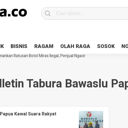
Patroli 2×24 jam di Kota Jayapura
Pesan Sejuk Polri di Deklarasi Pemi
IK
BISNIS
RAGAM
OLAH RAGA
SOSOK
N
ntani Terbakar
Hibah Pilkada Jayapura Cair 10 Persen, Deposit Kas D
ankan Ratusan Botol Miras Ilegal, Penjual Ngacir
lletin Tabura Bawaslu Pa
Papua Kawal Suara Rakyat