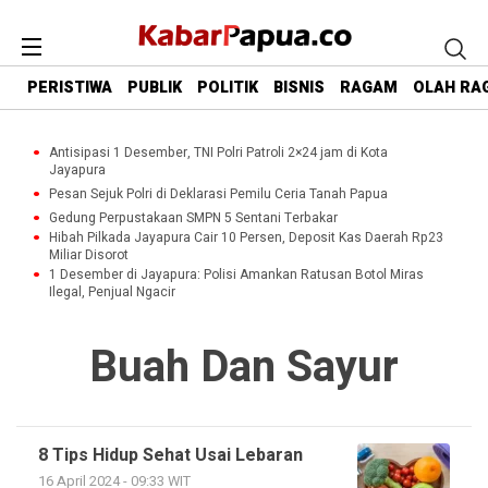
PERISTIWA
PUBLIK
POLITIK
BISNIS
RAGAM
OLAH RA
Antisipasi 1 Desember, TNI Polri Patroli 2×24 jam di Kota
Jayapura
Pesan Sejuk Polri di Deklarasi Pemilu Ceria Tanah Papua
Gedung Perpustakaan SMPN 5 Sentani Terbakar
Hibah Pilkada Jayapura Cair 10 Persen, Deposit Kas Daerah Rp23
Miliar Disorot
1 Desember di Jayapura: Polisi Amankan Ratusan Botol Miras
Ilegal, Penjual Ngacir
Buah Dan Sayur
8 Tips Hidup Sehat Usai Lebaran
16 April 2024 - 09:33 WIT