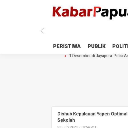
Antisipasi 1 Desember, TNI Polri 
PERISTIWA
PUBLIK
POLIT
Gedung Perpustakaan SMPN 5 Se
1 Desember di Jayapura: Polisi Am
Dishub Kepulauan Yapen Optimal
Sekolah
23 July 2025 - 18:54 WIT