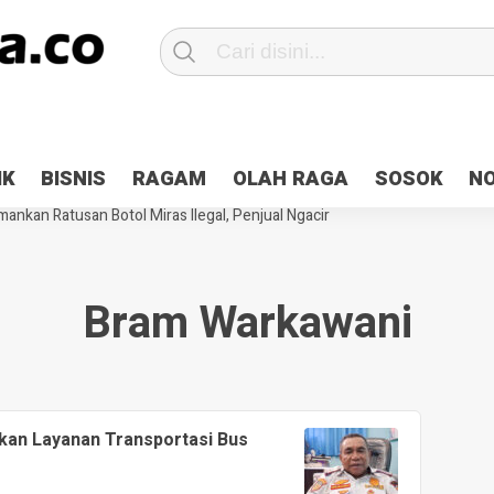
Patroli 2×24 jam di Kota Jayapura
Pesan Sejuk Polri di Deklarasi Pemi
IK
BISNIS
RAGAM
OLAH RAGA
SOSOK
N
ntani Terbakar
Hibah Pilkada Jayapura Cair 10 Persen, Deposit Kas D
ankan Ratusan Botol Miras Ilegal, Penjual Ngacir
Bram Warkawani
kan Layanan Transportasi Bus