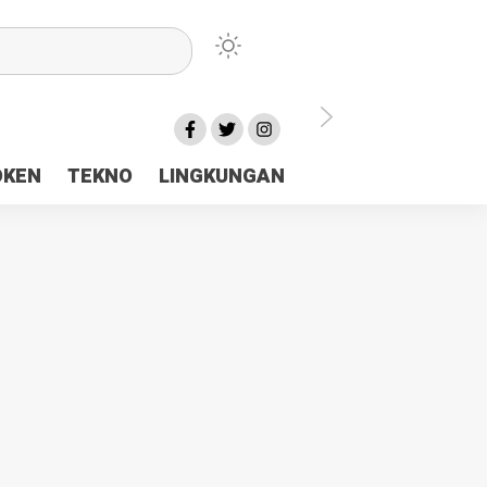
lu Ceria Tanah Papua
OKEN
TEKNO
LINGKUNGAN
aerah Rp23 Miliar Disorot