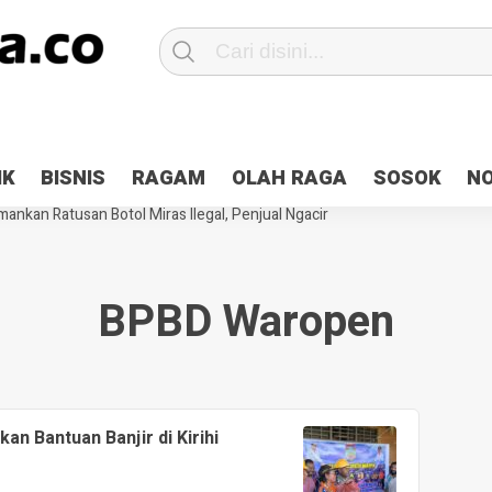
Patroli 2×24 jam di Kota Jayapura
Pesan Sejuk Polri di Deklarasi Pemi
IK
BISNIS
RAGAM
OLAH RAGA
SOSOK
N
ntani Terbakar
Hibah Pilkada Jayapura Cair 10 Persen, Deposit Kas D
ankan Ratusan Botol Miras Ilegal, Penjual Ngacir
BPBD Waropen
n Bantuan Banjir di Kirihi