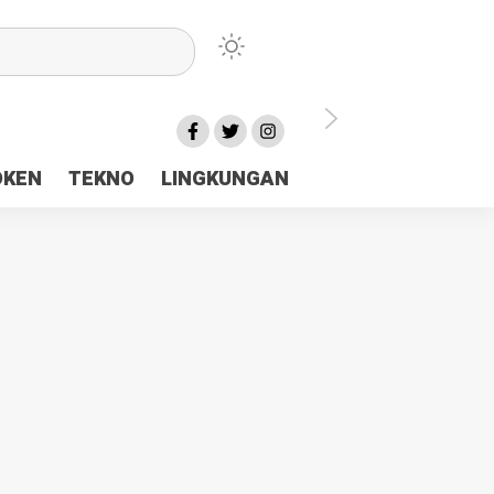
lu Ceria Tanah Papua
OKEN
TEKNO
LINGKUNGAN
aerah Rp23 Miliar Disorot