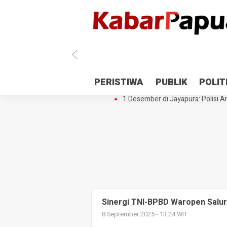
Antisipasi 1 Desember, TNI Polri 
PERISTIWA
PUBLIK
POLIT
Gedung Perpustakaan SMPN 5 Se
1 Desember di Jayapura: Polisi Am
Sinergi TNI-BPBD Waropen Salurka
8 September 2025 - 13:24 WIT