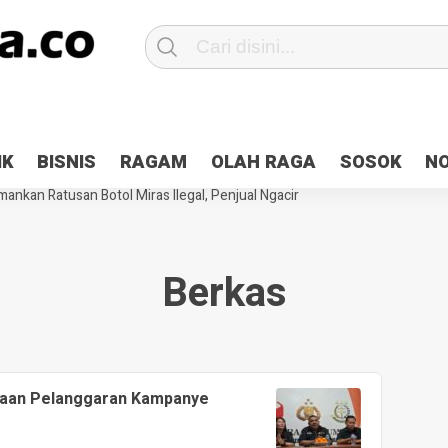
Patroli 2×24 jam di Kota Jayapura
Pesan Sejuk Polri di Deklarasi Pemi
IK
BISNIS
RAGAM
OLAH RAGA
SOSOK
N
ntani Terbakar
Hibah Pilkada Jayapura Cair 10 Persen, Deposit Kas D
ankan Ratusan Botol Miras Ilegal, Penjual Ngacir
Berkas
gaan Pelanggaran Kampanye