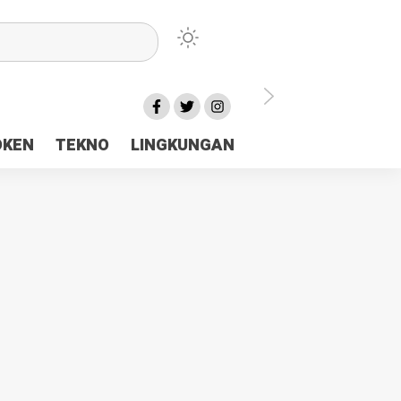
lu Ceria Tanah Papua
OKEN
TEKNO
LINGKUNGAN
aerah Rp23 Miliar Disorot