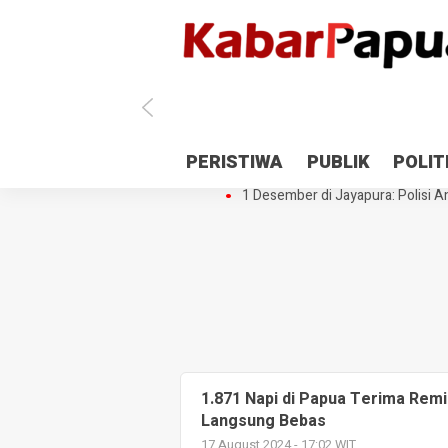
Antisipasi 1 Desember, TNI Polri 
PERISTIWA
PUBLIK
POLIT
Gedung Perpustakaan SMPN 5 Se
1 Desember di Jayapura: Polisi Am
1.871 Napi di Papua Terima Remi
Langsung Bebas
17 August 2024 - 17:02 WIT