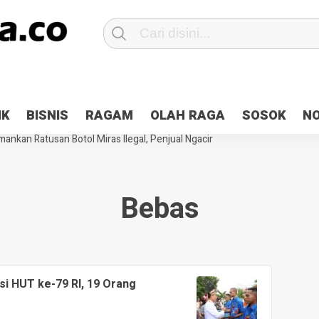
Patroli 2×24 jam di Kota Jayapura
Pesan Sejuk Polri di Deklarasi Pemi
IK
BISNIS
RAGAM
OLAH RAGA
SOSOK
N
ntani Terbakar
Hibah Pilkada Jayapura Cair 10 Persen, Deposit Kas D
ankan Ratusan Botol Miras Ilegal, Penjual Ngacir
Bebas
si HUT ke-79 RI, 19 Orang