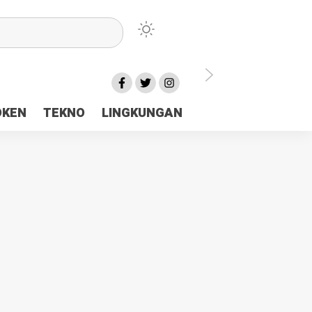
lu Ceria Tanah Papua
OKEN
TEKNO
LINGKUNGAN
aerah Rp23 Miliar Disorot