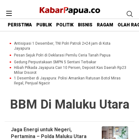
PERISTIWA
PUBLIK
POLITIK
BISNIS
RAGAM
OLAH RA
Antisipasi 1 Desember, TNI Polri Patroli 2×24 jam di Kota
Jayapura
Pesan Sejuk Polri di Deklarasi Pemilu Ceria Tanah Papua
Gedung Perpustakaan SMPN 5 Sentani Terbakar
Hibah Pilkada Jayapura Cair 10 Persen, Deposit Kas Daerah Rp23
Miliar Disorot
1 Desember di Jayapura: Polisi Amankan Ratusan Botol Miras
Ilegal, Penjual Ngacir
BBM Di Maluku Utara
Jaga Energi untuk Negeri,
Pertamina – Polda Maluku Utara