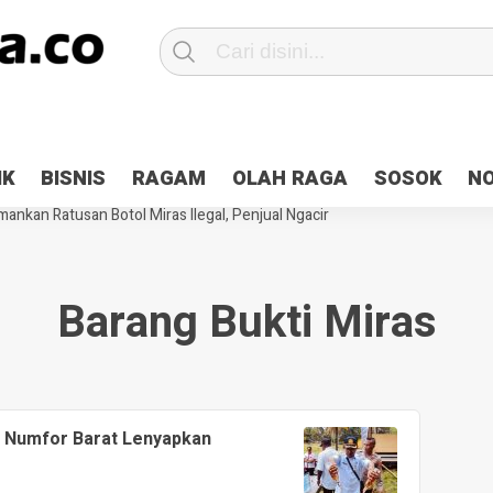
Patroli 2×24 jam di Kota Jayapura
Pesan Sejuk Polri di Deklarasi Pemi
IK
BISNIS
RAGAM
OLAH RAGA
SOSOK
N
ntani Terbakar
Hibah Pilkada Jayapura Cair 10 Persen, Deposit Kas D
ankan Ratusan Botol Miras Ilegal, Penjual Ngacir
Barang Bukti Miras
di Numfor Barat Lenyapkan