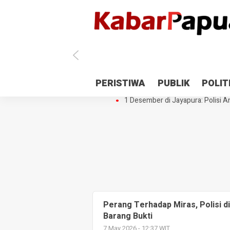
Antisipasi 1 Desember, TNI Polri 
PERISTIWA
PUBLIK
POLIT
Gedung Perpustakaan SMPN 5 Se
1 Desember di Jayapura: Polisi Am
Perang Terhadap Miras, Polisi 
Barang Bukti
7 May 2026 - 12:37 WIT