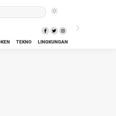
lu Ceria Tanah Papua
OKEN
TEKNO
LINGKUNGAN
aerah Rp23 Miliar Disorot