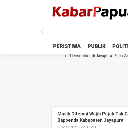
Antisipasi 1 Desember, TNI Polri 
PERISTIWA
PUBLIK
POLIT
Gedung Perpustakaan SMPN 5 Se
1 Desember di Jayapura: Polisi Am
Masih Ditemui Wajib Pajak Tak Gu
Bappenda Kabupaten Jayapura
28 May 2025 - 22:03 WIT