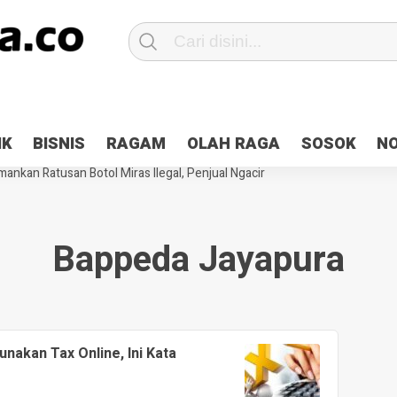
Patroli 2×24 jam di Kota Jayapura
Pesan Sejuk Polri di Deklarasi Pemi
IK
BISNIS
RAGAM
OLAH RAGA
SOSOK
N
ntani Terbakar
Hibah Pilkada Jayapura Cair 10 Persen, Deposit Kas D
ankan Ratusan Botol Miras Ilegal, Penjual Ngacir
Bappeda Jayapura
nakan Tax Online, Ini Kata