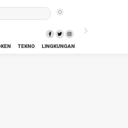
lu Ceria Tanah Papua
OKEN
TEKNO
LINGKUNGAN
aerah Rp23 Miliar Disorot