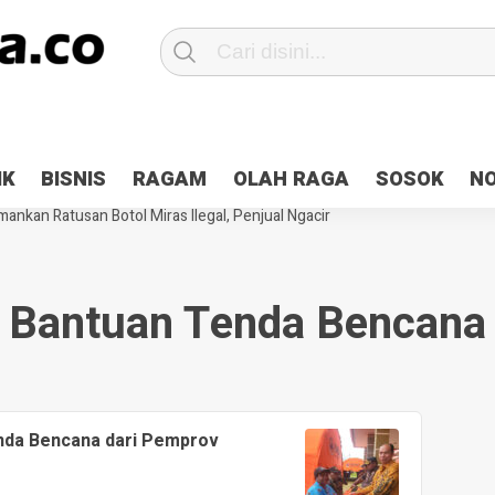
Patroli 2×24 jam di Kota Jayapura
Pesan Sejuk Polri di Deklarasi Pemi
IK
BISNIS
RAGAM
OLAH RAGA
SOSOK
N
ntani Terbakar
Hibah Pilkada Jayapura Cair 10 Persen, Deposit Kas D
ankan Ratusan Botol Miras Ilegal, Penjual Ngacir
Bantuan Tenda Bencana
nda Bencana dari Pemprov