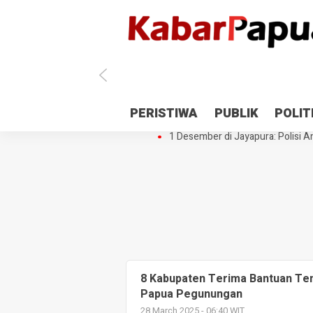
Antisipasi 1 Desember, TNI Polri 
PERISTIWA
PUBLIK
POLIT
Gedung Perpustakaan SMPN 5 Se
1 Desember di Jayapura: Polisi Am
8 Kabupaten Terima Bantuan Te
Papua Pegunungan
28 March 2025 - 06:40 WIT