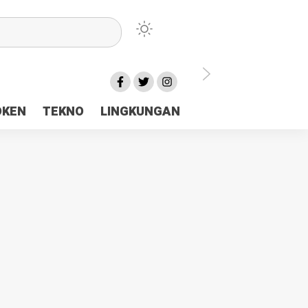
lu Ceria Tanah Papua
OKEN
TEKNO
LINGKUNGAN
aerah Rp23 Miliar Disorot