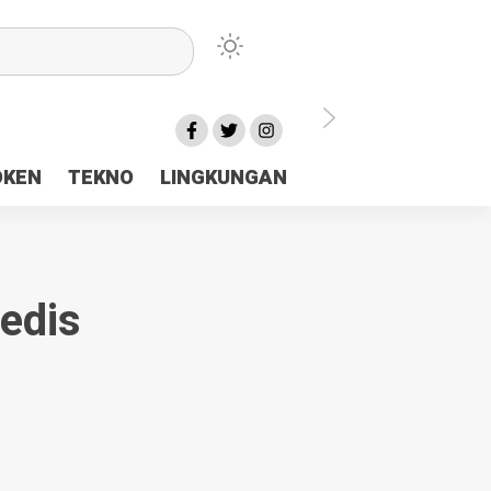
lu Ceria Tanah Papua
OKEN
TEKNO
LINGKUNGAN
aerah Rp23 Miliar Disorot
edis