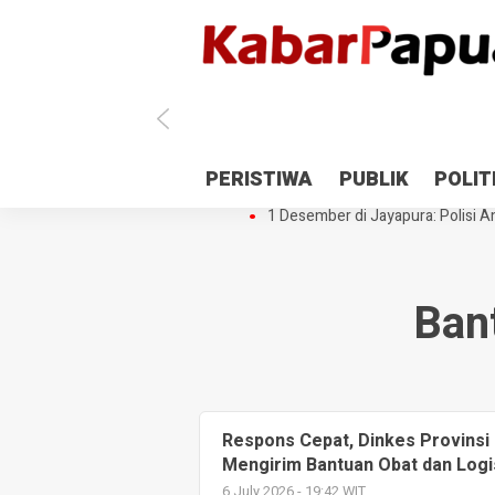
Antisipasi 1 Desember, TNI Polri 
PERISTIWA
PUBLIK
POLIT
Gedung Perpustakaan SMPN 5 Se
1 Desember di Jayapura: Polisi Am
Ban
Respons Cepat, Dinkes Provinsi
Mengirim Bantuan Obat dan Logi
6 July 2026 - 19:42 WIT