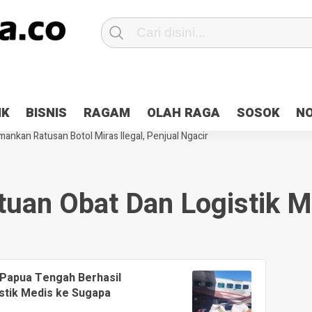
Patroli 2×24 jam di Kota Jayapura
Pesan Sejuk Polri di Deklarasi Pemi
IK
BISNIS
RAGAM
OLAH RAGA
SOSOK
N
ntani Terbakar
Hibah Pilkada Jayapura Cair 10 Persen, Deposit Kas D
ankan Ratusan Botol Miras Ilegal, Penjual Ngacir
tuan Obat Dan Logistik M
 Papua Tengah Berhasil
stik Medis ke Sugapa