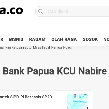
Patroli 2×24 jam di Kota Jayapura
Pesan Sejuk Polri di Deklarasi Pemi
IK
BISNIS
RAGAM
OLAH RAGA
SOSOK
N
ntani Terbakar
Hibah Pilkada Jayapura Cair 10 Persen, Deposit Kas D
ankan Ratusan Botol Miras Ilegal, Penjual Ngacir
Bank Papua KCU Nabire
mtek SIPD-RI Berbasis SP2D