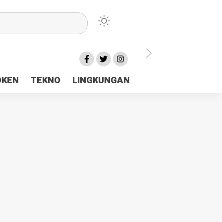
lu Ceria Tanah Papua
OKEN
TEKNO
LINGKUNGAN
aerah Rp23 Miliar Disorot