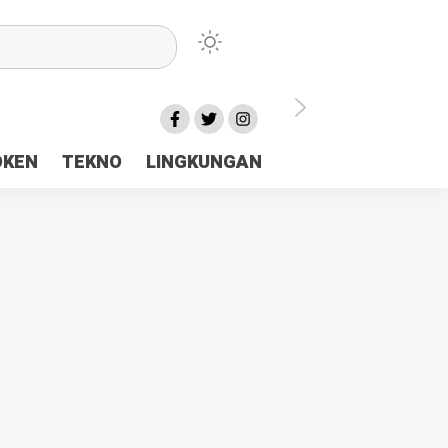
lu Ceria Tanah Papua
OKEN
TEKNO
LINGKUNGAN
aerah Rp23 Miliar Disorot