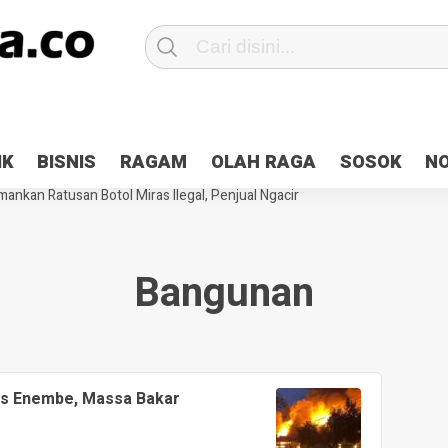
Patroli 2×24 jam di Kota Jayapura
Pesan Sejuk Polri di Deklarasi Pemi
IK
BISNIS
RAGAM
OLAH RAGA
SOSOK
N
ntani Terbakar
Hibah Pilkada Jayapura Cair 10 Persen, Deposit Kas D
ankan Ratusan Botol Miras Ilegal, Penjual Ngacir
Bangunan
as Enembe, Massa Bakar