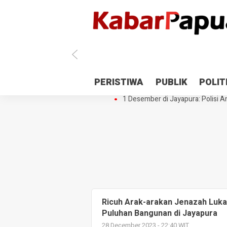
Antisipasi 1 Desember, TNI Polri 
PERISTIWA
PUBLIK
POLIT
Gedung Perpustakaan SMPN 5 Se
1 Desember di Jayapura: Polisi Am
Ricuh Arak-arakan Jenazah Luk
Puluhan Bangunan di Jayapura
28 December 2023 - 22:40 WIT