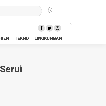
lu Ceria Tanah Papua
OKEN
TEKNO
LINGKUNGAN
aerah Rp23 Miliar Disorot
Serui