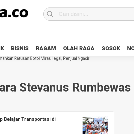
Patroli 2×24 jam di Kota Jayapura
Pesan Sejuk Polri di Deklarasi Pemi
IK
BISNIS
RAGAM
OLAH RAGA
SOSOK
N
ntani Terbakar
Hibah Pilkada Jayapura Cair 10 Persen, Deposit Kas D
ankan Ratusan Botol Miras Ilegal, Penjual Ngacir
ara Stevanus Rumbewas 
p Belajar Transportasi di