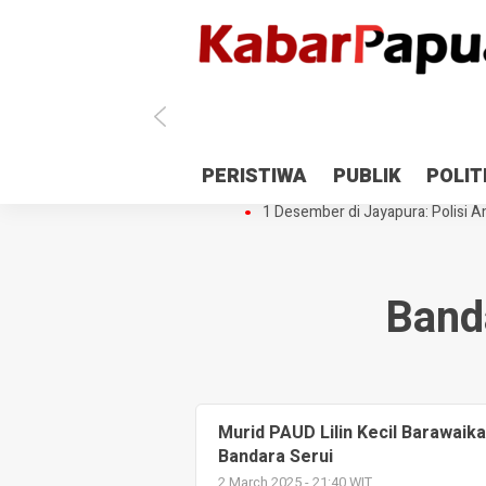
Antisipasi 1 Desember, TNI Polri 
PERISTIWA
PUBLIK
POLIT
Gedung Perpustakaan SMPN 5 Se
1 Desember di Jayapura: Polisi Am
Band
Murid PAUD Lilin Kecil Barawaika
Bandara Serui
2 March 2025 - 21:40 WIT