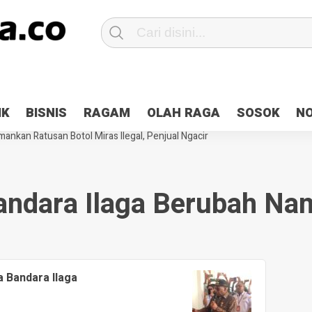
Patroli 2×24 jam di Kota Jayapura
Pesan Sejuk Polri di Deklarasi Pemi
IK
BISNIS
RAGAM
OLAH RAGA
SOSOK
N
ntani Terbakar
Hibah Pilkada Jayapura Cair 10 Persen, Deposit Kas D
ankan Ratusan Botol Miras Ilegal, Penjual Ngacir
andara Ilaga Berubah Na
 Bandara Ilaga