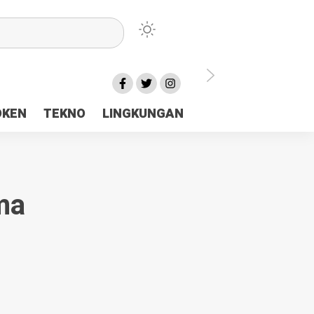
lu Ceria Tanah Papua
OKEN
TEKNO
LINGKUNGAN
aerah Rp23 Miliar Disorot
ma