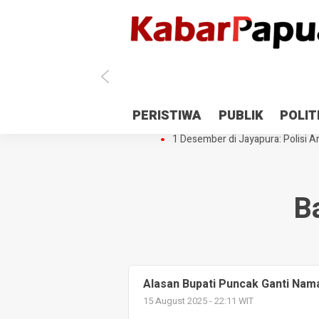
Antisipasi 1 Desember, TNI Polri 
PERISTIWA
PUBLIK
POLIT
Gedung Perpustakaan SMPN 5 Se
1 Desember di Jayapura: Polisi Am
B
Alasan Bupati Puncak Ganti Nama
15 August 2025 - 22:11 WIT