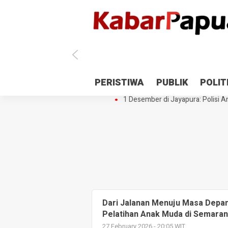
Antisipasi 1 Desember, TNI Polri 
PERISTIWA
PUBLIK
POLIT
Gedung Perpustakaan SMPN 5 Se
1 Desember di Jayapura: Polisi Am
Dari Jalanan Menuju Masa Depan:
Pelatihan Anak Muda di Semara
27 February 2026 - 20:05 WIT