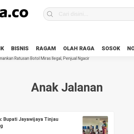
Patroli 2×24 jam di Kota Jayapura
Pesan Sejuk Polri di Deklarasi Pemi
IK
BISNIS
RAGAM
OLAH RAGA
SOSOK
N
ntani Terbakar
Hibah Pilkada Jayapura Cair 10 Persen, Deposit Kas D
ankan Ratusan Botol Miras Ilegal, Penjual Ngacir
Anak Jalanan
 Bupati Jayawijaya Tinjau
ng