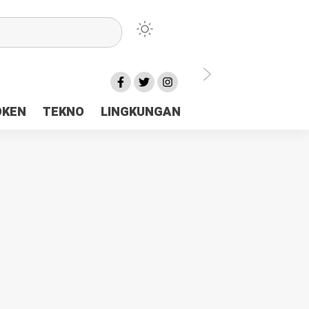
lu Ceria Tanah Papua
OKEN
TEKNO
LINGKUNGAN
aerah Rp23 Miliar Disorot