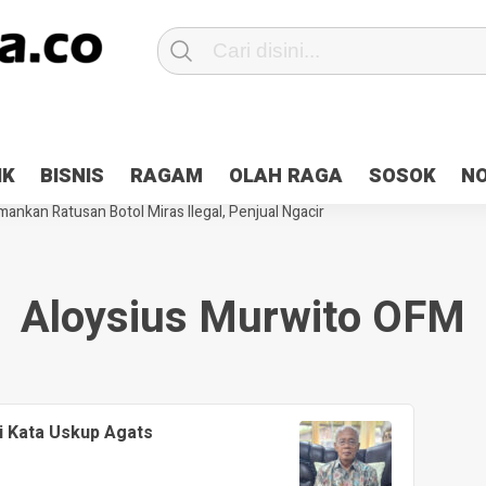
Patroli 2×24 jam di Kota Jayapura
Pesan Sejuk Polri di Deklarasi Pemi
IK
BISNIS
RAGAM
OLAH RAGA
SOSOK
N
ntani Terbakar
Hibah Pilkada Jayapura Cair 10 Persen, Deposit Kas D
ankan Ratusan Botol Miras Ilegal, Penjual Ngacir
Aloysius Murwito OFM
i Kata Uskup Agats