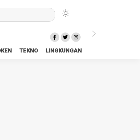
lu Ceria Tanah Papua
OKEN
TEKNO
LINGKUNGAN
aerah Rp23 Miliar Disorot